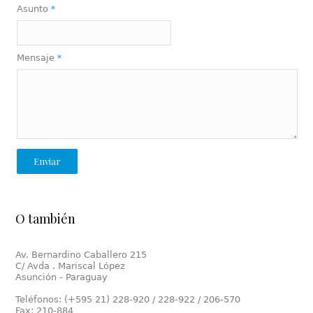
Asunto
*
Mensaje
*
Enviar
O también
Av. Bernardino Caballero 215
C/ Avda . Mariscal López
Asunción - Paraguay
Teléfonos: (+595 21) 228-920 / 228-922 / 206-570
Fax: 210-884